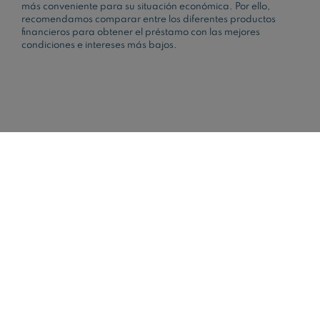
más conveniente para su situación económica. Por ello,
recomendamos comparar entre los diferentes productos
financieros para obtener el préstamo con las mejores
condiciones e intereses más bajos.