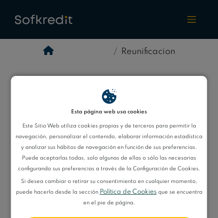
Reunificacion
Reunificación
Esta página web usa cookies
Este Sitio Web utiliza cookies propias y de terceros para permitir la
Reunificación de
Refinanciación de
navegación, personalizar el contenido, elaborar información estadística
Deudas con Aval
Deudas
y analizar sus hábitos de navegación en función de sus preferencias.
Puede aceptarlas todas, solo algunas de ellas o sólo las necesarias
Reunificación de
Reunificación de
configurando sus preferencias a través de la Configuración de Cookies.
Deudas Casos
Deudas con
Si desea cambiar o retirar su consentimiento en cualquier momento,
Política de Cookies
puede hacerlo desde la sección
que se encuentra
Difíciles
ASNEF
en el pie de página.
Mejores
Reunificar de