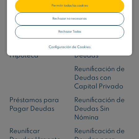
Empresas de
Deudas con
Permitir todas las cookies
Reunificación de
Hipoteca
Rechazar no necesarias
Deudas
Rechazar Todas
Reunificación de
Simulador para
Deudas sin
Reunificar
Configuración de Cookies
Hipoteca
Deudas
Reunificación de
Deudas con
Capital Privado
Préstamos para
Reunificación de
Pagar Deudas
Deudas Sin
Nómina
Reunificar
Reunificación de