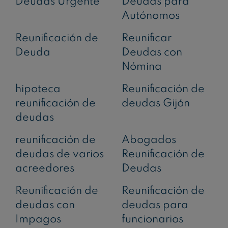
Deudas Urgente
Deudas para
Autónomos
Reunificación de
Reunificar
Deuda
Deudas con
Nómina
hipoteca
Reunificación de
reunificación de
deudas Gijón
deudas
reunificación de
Abogados
deudas de varios
Reunificación de
acreedores
Deudas
Reunificación de
Reunificación de
deudas con
deudas para
Impagos
funcionarios