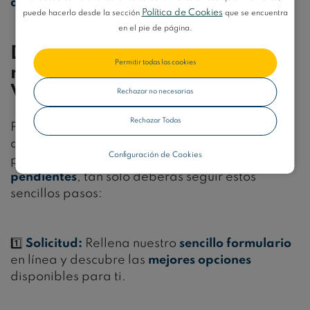
ahora
tus
opciones!
Política de Cookies
puede hacerlo desde la sección
que se encuentra
en el pie de página.
Descubre tus opciones de
Permitir todas las cookies
reunificación de deudas en
Valencia
Rechazar no necesarias
Rechazar Todas
Para
descubrir
tus
opciones
de
reunificación
de
deudas en
Valencia
y averiguar tus
Configuración de Cookies
posibilidades de
consolidar
todos tus
pagos
pendientes
, tan solo deberás seguir estos
sencillos pasos:
1️⃣
Solicitud:
Rellena nuestro
sencillo formulario
en línea y descubre las
mejores opciones
disponibles para ti.