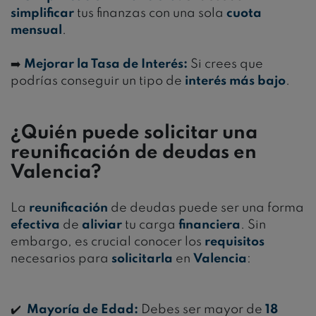
simplificar
tus finanzas con una sola
cuota
mensual
.
➡️
Mejorar la Tasa de Interés:
Si crees que
podrías conseguir un tipo de
interés más bajo
.
¿Quién puede solicitar una
reunificación de deudas en
Valencia?
La
reunificación
de deudas puede ser una forma
efectiva
de
aliviar
tu carga
financiera
. Sin
embargo, es crucial conocer los
requisitos
necesarios para
solicitarla
en
Valencia
:
✔️
Mayoría de Edad:
Debes ser mayor de
18