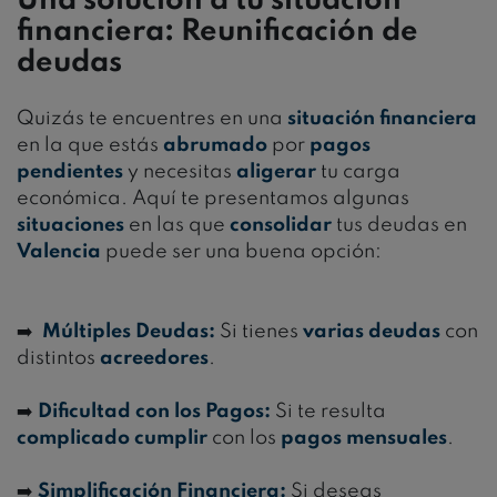
Una solución a tu situación
financiera: Reunificación de
deudas
Quizás te encuentres en una
situación financiera
en la que estás
abrumado
por
pagos
pendientes
y necesitas
aligerar
tu carga
económica. Aquí te presentamos algunas
situaciones
en las que
consolidar
tus deudas en
Valencia
puede ser una buena opción:
➡️
Múltiples Deudas:
Si tienes
varias deudas
con
distintos
acreedores
.
➡️
Dificultad con los Pagos:
Si te resulta
complicado cumplir
con los
pagos mensuales
.
➡️
Simplificación Financiera:
Si deseas