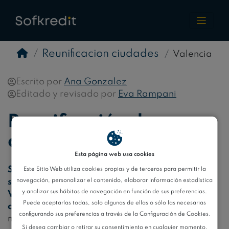
Reunificacion ciudades
Valencia
Escrito por
Ana Gonzalez
Editado y revisado por
Eva Rampani
Reunificación de
deudas en Valencia
Esta página web usa cookies
Simplifica
tu situación
financiera.
Conoce las
Este Sitio Web utiliza cookies propias y de terceros para permitir la
navegación, personalizar el contenido, elaborar información estadística
soluciones
de reunificación de deudas en
y analizar sus hábitos de navegación en función de sus preferencias.
Valencia
y ajusta tus
pagos
a tu bolsillo
Puede aceptarlas todas, solo algunas de ellas o sólo las necesarias
consolidando
tus deudas en un
único
pago
configurando sus preferencias a través de la Configuración de Cookies.
mensual con mejores
condiciones
¡Explora
Si desea cambiar o retirar su consentimiento en cualquier momento,