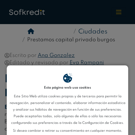
Ciudades
Prestamos capital privado burgos
Escrito por
Ana Gonzalez
Editado y revisado por
Eva Rampani
Préstamos de capital
privado en Burgos
Esta página web usa cookies
Este Sitio Web utiliza cookies propias y de terceros para permitir la
navegación, personalizar el contenido, elaborar información estadística
Encuentra
la solución financiera
perfecta
con
y analizar sus hábitos de navegación en función de sus preferencias.
nuestros préstamos de capital
privado
en
Puede aceptarlas todas, solo algunas de ellas o sólo las necesarias
Burgos. En Sofkredit, nos especializamos en
configurando sus preferencias a través de la Configuración de Cookies.
ofrecer ofertas de
financiamiento
Si desea cambiar o retirar su consentimiento en cualquier momento,