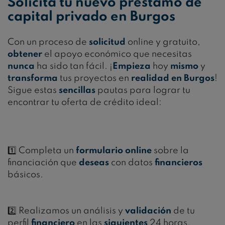
Solicita tu nuevo préstamo de
capital privado en Burgos
Con un proceso de
solicitud
online y gratuito,
obtener
el apoyo económico que necesitas
nunca
ha sido tan fácil. ¡
Empieza
hoy
mismo
y
transforma
tus proyectos en
realidad en Burgos
!
Sigue estas
sencillas
pautas para lograr tu
encontrar tu oferta de crédito ideal:
1️⃣
Completa un
formulario
online
sobre la
financiación que
deseas
con datos
financieros
básicos.
2️⃣
Realizamos un análisis y
validación
de tu
perfil
financiero
en las
siguientes
24 horas.