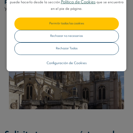
personalizadas
para satisfacer tus
necesidades
Política de Cookies
puede hacerlo desde la sección
que se encuentra
y
ayudarte
a cumplir tus
objetivos
financieros.
en el pie de página.
Permitir todas las cookies
Rechazar no necesarias
Rechazar Todas
Configuración de Cookies