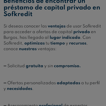
Beneficios de encontrar un
préstamo de capital privado en
Sofkredit
Si deseas conocer las
ventajas
de usar Sofkredit
para acceder a ofertas de capital
privado
en
Burgos, has llegado al
lugar
indicado
. Con
Sofkredit,
optimizas
tu
tiempo
y
recursos
,
conoce
nuestras
ventajas:
➖ Solicitud
gratuita
y sin
compromiso.
➖ Ofertas personalizadas
adaptadas
a tu perfil
y
necesidades
.
➖ Asesoramiento
profesional
de expertos