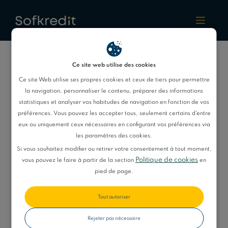
Rachat
Ce site web utilise des cookies
Ce site Web utilise ses propres cookies et ceux de tiers pour permettre
la navigation, personnaliser le contenu, préparer des informations
statistiques et analyser vos habitudes de navigation en fonction de vos
Rachat De Crédit
préférences. Vous pouvez les accepter tous, seulement certains d'entre
eux ou uniquement ceux nécessaires en configurant vos préférences via
Rachat de crédit
Rachat de crédit
les paramètres des cookies.
Si vous souhaitez modifier ou retirer votre consentement à tout moment,
conso
Politique de cookies
vous pouvez le faire à partir de la section
en
pied de page.
Simulation rachat
Rachat de crédit
de crédit
interdit bancaire
Tout autoriser
Rachat de crédit
Courtier rachat
Rejeter pas nécessaire
plus trésorerie
de crédit