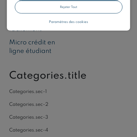
Rejeter Tout
Rachat de crédit
Crédit Finarya
qui accepte
Paramètres des cookies
facilement
Micro crédit en
ligne étudiant
Categories.title
Categories.sec-1
Categories.sec-2
Categories.sec-3
Categories.sec-4