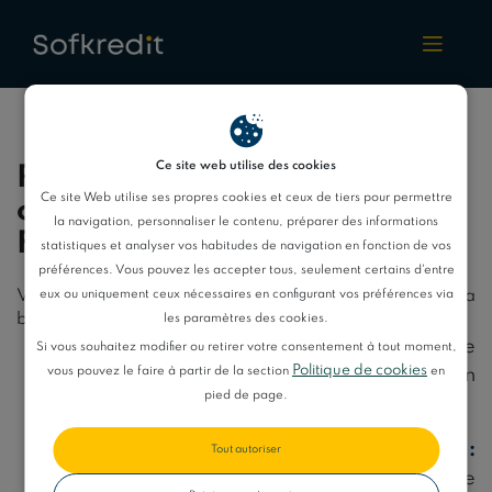
Quantites
Floa
Ce site web utilise des cookies
Profitez des meilleures
Ce site Web utilise ses propres cookies et ceux de tiers pour permettre
caractéristiques offertes par
la navigation, personnaliser le contenu, préparer des informations
Floa
statistiques et analyser vos habitudes de navigation en fonction de vos
préférences. Vous pouvez les accepter tous, seulement certains d'entre
eux ou uniquement ceux nécessaires en configurant vos préférences via
Voici les caractéristiques du crédit renouvelable de la
banque Floa :
les paramètres des cookies.
Remboursements modulables :
Ajustez le
Si vous souhaitez modifier ou retirer votre consentement à tout moment,
Politique de cookies
vous pouvez le faire à partir de la section
en
montant et la durée de vos mensualités en
pied de page.
fonction de votre situation.
Réponse de notre part immédiate :
Tout autoriser
Obtenez une première réponse dès la fin de