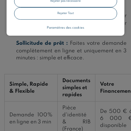
Rejeter pas nécessaire
votre simulation en ligne.
Rejeter Tout
Montant accesible:
Vous pouvez disposer
d'une réserve de 500€ à 6000€ pour
Paramètres des cookies
financer vos projets.
Sollicitude de prêt :
Faites votre demande
complètement en ligne et uniquement en 3
minutes : simple et efficace.
Documents
Simple, Rapide
Votre
simples et
& Flexible
Financemen
rapides
Pièce
De 500 € 
Demande 100%
d'identité
6 000 
en ligne en 3 min
& RIB
disponible
(France)